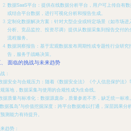
数据SaaS平台
：提供在线数据分析平台，用户可上传自有数
或结合平台数据，进行可视化分析和报告生成。
定制化数据解决方案
：针对大型企业或特定场景（如市场进
分析、竞品监控、投资尽调）提供从数据采集到报告交付的
流程服务。
数据洞察报告
：基于宏观数据发布周期性或专题性行业研究
告，服务于战略决策。
五、 面临的挑战与未来趋势
挑战
：
数据安全与合规压力
：随着《数据安全法》《个人信息保护法》
法规落地，数据采集与使用的合规性成为生命线。
数据质量与标准化
：数据源庞杂，质量参差不齐，缺乏统一标准
“数据孤岛”与价值挖掘深度
：跨平台数据难以打通，深层因果分
和预测能力有待提升。
未来趋势
：