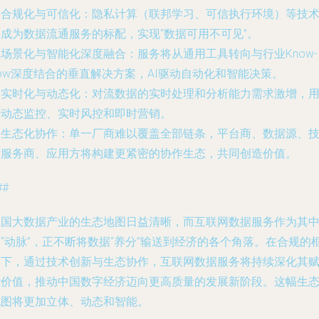
.
合规化与可信化
：隐私计算（联邦学习、可信执行环境）等技
将成为数据流通服务的标配，实现“数据可用不可见”。
.
场景化与智能化深度融合
：服务将从通用工具转向与行业Know-
ow深度结合的垂直解决方案，AI驱动自动化和智能决策。
.
实时化与动态化
：对流数据的实时处理和分析能力需求激增，
于动态监控、实时风控和即时营销。
.
生态化协作
：单一厂商难以覆盖全部链条，平台商、数据源、
术服务商、应用方将构建更紧密的协作生态，共同创造价值。
##
中国大数据产业的生态地图日益清晰，而互联网数据服务作为其
“动脉”，正不断将数据“养分”输送到经济的各个角落。在合规的
架下，通过技术创新与生态协作，互联网数据服务将持续深化其
能价值，推动中国数字经济迈向更高质量的发展新阶段。这幅生
地图将更加立体、动态和智能。