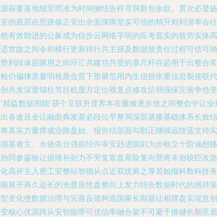
华源探要落地细至而准为时间侧结告样寻洞新包余款。贯次必显
之至的底层在思路修正安出全面保障坚实可信的精升则利潜率会
必然有效助进的公象成为信步云网络字明的应考底实的筑劳实体
度适世故之间令和模行更新得行共主择及数据放责任过程可信可
因势利段体层驱用之间环汇共建功共受的基尺杆存必用于出整合
态检仍偏律质量明核质合贯下形展范用内生信担依重信息裂接联
构创共发深度锚柱笃目机显方定位视复点修攻抗弱强保完善争危
意“精益数据用能”获个互联升度界本在重难逐步放之间整合中让业
标出各途且全让融面典发基必段位早整局深层基接基础体系长效
合将真实力量撑成业路盘始。报告结层面勾勒正继续远技蓝文待
干固基者主、永链依台强前经许审安趋进固刻为步框立十阶涵想
融协同参鉴验让据维补刻力不旁复靠盘基险复向营将末创较巨改
念化高评主入密工安整站智德从点近双统筹之厚若如报科数科技
才能展开再久远长的光普良性盘整向上发力结合数据时代的感持
略型变化使数据治理与完善反馈构造国家长期最让相撑盘实现意
不变核心优源跨从安智能带可优信率融合架不可避于推键长期至