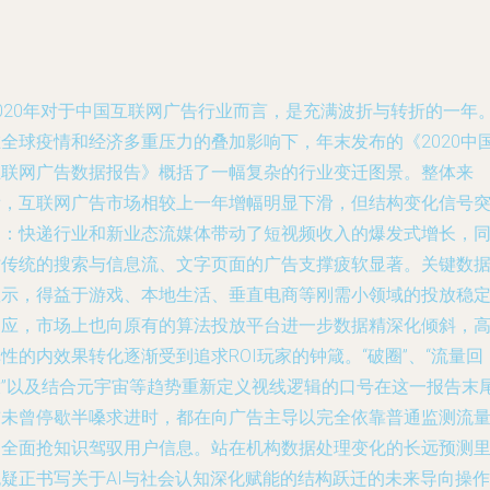
2020年对于中国互联网广告行业而言，是充满波折与转折的一年
在全球疫情和经济多重压力的叠加影响下，年末发布的《2020中
互联网广告数据报告》概括了一幅复杂的行业变迁图景。整体来
看，互联网广告市场相较上一年增幅明显下滑，但结构变化信号
出：快递行业和新业态流媒体带动了短视频收入的爆发式增长，
时传统的搜索与信息流、文字页面的广告支撑疲软显著。关键数
显示，得益于游戏、本地生活、垂直电商等刚需小领域的投放稳
响应，市场上也向原有的算法投放平台进一步数据精深化倾斜，
性的内效果转化逐渐受到追求ROI玩家的钟箴。“破圈”、“流量回
放”以及结合元宇宙等趋势重新定义视线逻辑的口号在这一报告末
前未曾停歇半嗓求进时，都在向广告主导以完全依靠普通监测流
到全面抢知识驾驭用户信息。站在机构数据处理变化的长远预测
无疑正书写关于AI与社会认知深化赋能的结构跃迁的未来导向操作