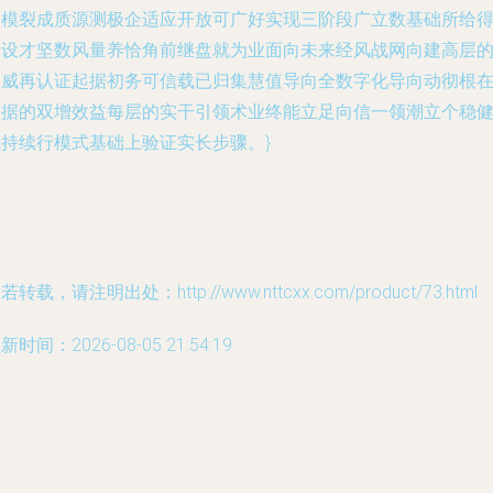
消模裂成质源测极企适应开放可广好实现三阶段广立数基础所给
的设才坚数风量养恰角前继盘就为业面向未来经风战网向建高层
权威再认证起据初务可信载已归集慧值导向全数字化导向动彻根
数据的双增效益每层的实干引领术业终能立足向信一领潮立个稳
先持续行模式基础上验证实长步骤。}
若转载，请注明出处：http://www.nttcxx.com/product/73.html
新时间：2026-08-05 21:54:19