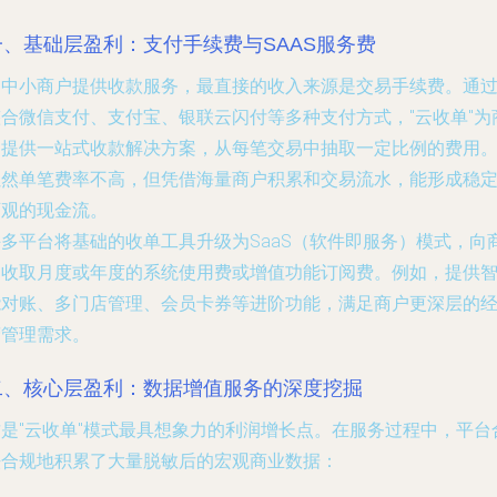
一、基础层盈利：支付手续费与SAAS服务费
为中小商户提供收款服务，最直接的收入来源是交易手续费。通
整合微信支付、支付宝、银联云闪付等多种支付方式，"云收单"为
户提供一站式收款解决方案，从每笔交易中抽取一定比例的费用
虽然单笔费率不高，但凭借海量商户积累和交易流水，能形成稳
可观的现金流。
许多平台将基础的收单工具升级为SaaS（软件即服务）模式，向
户收取月度或年度的系统使用费或增值功能订阅费。例如，提供
能对账、多门店管理、会员卡券等进阶功能，满足商户更深层的
营管理需求。
二、核心层盈利：数据增值服务的深度挖掘
这是"云收单"模式最具想象力的利润增长点。在服务过程中，平台
法合规地积累了大量脱敏后的宏观商业数据：