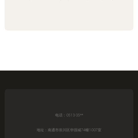
电话：0513-35**
地址：南通市崇川区华强城74幢1007室