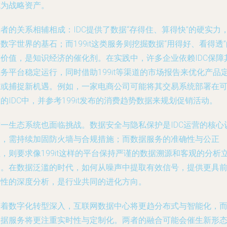
成为战略资产。
者的关系相辅相成：IDC提供了数据“存得住、算得快”的硬实力
数字世界的基石；而199it这类服务则挖掘数据“用得好、看得透”
软价值，是知识经济的催化剂。在实践中，许多企业依赖IDC保障
务平台稳定运行，同时借助199it等渠道的市场报告来优化产品
位或捕捉新机遇。例如，一家电商公司可能将其交易系统部署在
的IDC中，并参考199it发布的消费趋势数据来规划促销活动。
这一生态系统也面临挑战。数据安全与隐私保护是IDC运营的核心
题，需持续加固防火墙与合规措施；而数据服务的准确性与公正
，则要求像199it这样的平台保持严谨的数据溯源和客观的分析
场。在数据泛滥的时代，如何从噪声中提取有效信号，提供更具
瞻性的深度分析，是行业共同的进化方向。
随着数字化转型深入，互联网数据中心将更趋分布式与智能化，
数据服务将更注重实时性与定制化。两者的融合可能会催生新形