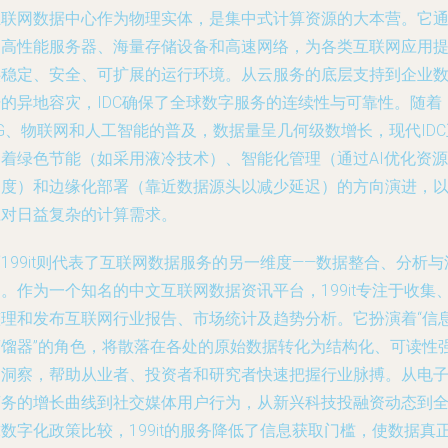
互联网数据中心作为物理实体，是集中式计算资源的大本营。它
过高性能服务器、海量存储设备和高速网络，为各类互联网应用
供稳定、安全、可扩展的运行环境。从云服务的底层支持到企业
据的异地容灾，IDC确保了全球数字服务的连续性与可靠性。随着
G、物联网和人工智能的普及，数据量呈几何级数增长，现代IDC
朝着绿色节能（如采用液冷技术）、智能化管理（通过AI优化资源
调度）和边缘化部署（靠近数据源头以减少延迟）的方向演进，
应对日益复杂的计算需求。
199it则代表了互联网数据服务的另一维度——数据整合、分析与
。作为一个知名的中文互联网数据资讯平台，199it专注于收集
整理和发布互联网行业报告、市场统计及趋势分析。它扮演着“信
蒸馏器”的角色，将散落在各处的原始数据转化为结构化、可读性
的洞察，帮助从业者、投资者和研究者快速把握行业脉搏。从电
商务的增长曲线到社交媒体用户行为，从新兴科技投融资动态到
数字化政策比较，199it的服务降低了信息获取门槛，使数据真