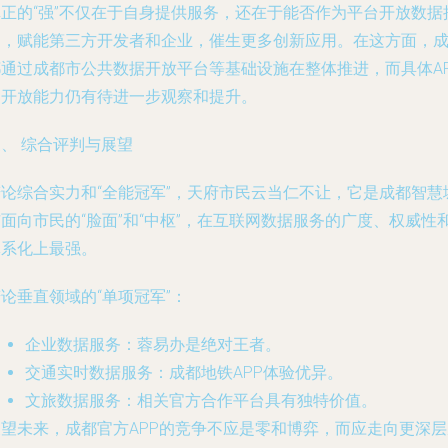
真正的“强”不仅在于自身提供服务，还在于能否作为平台开放数据
口，赋能第三方开发者和企业，催生更多创新应用。在这方面，
都通过
成都市公共数据开放平台
等基础设施在整体推进，而具体A
的开放能力仍有待进一步观察和提升。
、 综合评判与展望
论综合实力和“全能冠军”，
天府市民云
当仁不让，它是成都智慧
面向市民的“脸面”和“中枢”，在互联网数据服务的广度、权威性
体系化上最强。
论垂直领域的“单项冠军”：
企业数据服务
：
蓉易办
是绝对王者。
交通实时数据服务
：
成都地铁
APP体验优异。
文旅数据服务
：相关官方合作平台具有独特价值。
展望未来
，成都官方APP的竞争不应是零和博弈，而应走向更深层