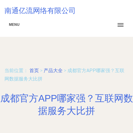
南通亿流网络有限公司
MENU
当前位置：
首页
>
产品大全
>
成都官方APP哪家强？互联
网数据服务大比拼
成都官方APP哪家强？互联网数
据服务大比拼