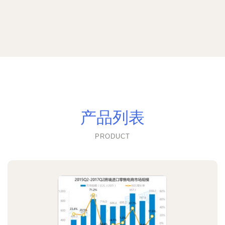
产品列表
PRODUCT