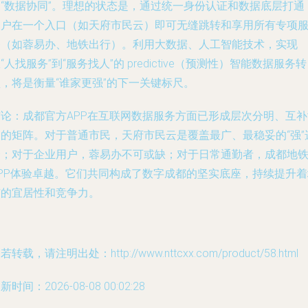
的“数据协同”。理想的状态是，通过统一身份认证和数据底层打通
用户在一个入口（如天府市民云）即可无缝跳转和享用所有专项
务（如蓉易办、地铁出行）。利用大数据、人工智能技术，实现
“人找服务”到“服务找人”的 predictive（预测性）智能数据服务转
，将是衡量“谁家更强”的下一关键标尺。
结论
：成都官方APP在互联网数据服务方面已形成层次分明、互补
同的矩阵。对于普通市民，
天府市民云
是覆盖最广、最稳妥的“强”
择；对于企业用户，
蓉易办
不可或缺；对于日常通勤者，
成都地
APP体验卓越。它们共同构成了数字成都的坚实底座，持续提升着
市的宜居性和竞争力。
若转载，请注明出处：http://www.nttcxx.com/product/58.html
新时间：2026-08-08 00:02:28