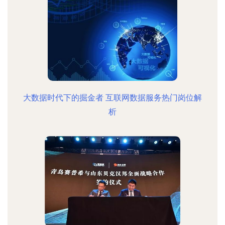
大数据时代下的掘金者 互联网数据服务热门岗位解
析