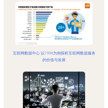
互联网数据中心 以199it为例探析互联网数据服务
的价值与发展